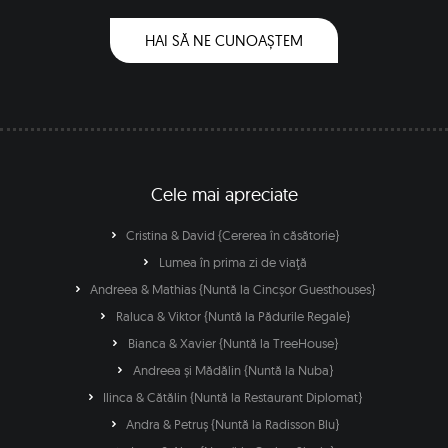
HAI SĂ NE CUNOAȘTEM
Cele mai apreciate
Cristina & David {Cererea în căsătorie}
Lumea în prima zi de viaţă
Andreea & Mathias {Nuntă la Cincșor Guesthouses}
Raluca & Viktor {Nuntă la Pădurile Regale}
Bianca & Xavier {Nuntă la TreeHouse}
Andreea și Mădălin {Nuntă la Nuba}
Ilinca & Cătălin {Nuntă la Restaurant Diplomat}
Andra & Petruș {Nuntă la Radisson Blu}